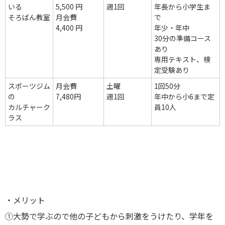
いる
5,500 円
週1回
年長から小学生ま
そろばん教室
月会費
で
4,400 円
年少・年中
30分の準備コース
あり
専用テキスト、検
定受験あり
スポーツジム
月会費
土曜
1回50分
の
7,480円
週1回
年中から小6まで定
カルチャーク
員10人
ラス
・メリット
①大勢で学ぶので他の子どもから刺激をうけたり、学年を