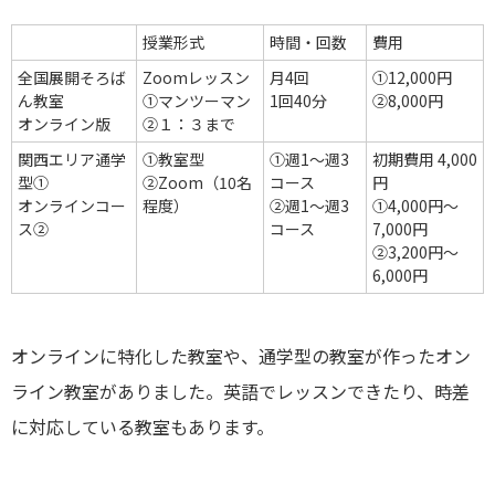
授業形式
時間・回数
費用
全国展開そろば
Zoomレッスン
月4回
①12,000円
ん教室
①マンツーマン
1回40分
②8,000円
オンライン版
②１：３まで
関西エリア通学
①教室型
①週1～週3
初期費用 4,000
型①
②Zoom（10名
コース
円
オンラインコー
程度）
②週1～週3
①4,000円～
ス②
コース
7,000円
②3,200円～
6,000円
オンラインに特化した教室や、通学型の教室が作ったオン
ライン教室がありました。英語でレッスンできたり、時差
に対応している教室もあります。