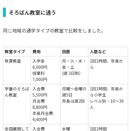
そろばん教室に通う
同じ地域の通学タイプの教室で比較をしました。
教室タイプ
費用
回数
人数など
珠算教室
入学金
月・火・水・
1回1時間、年長か
6,000円
金・土
ら
授業料
(週 3日制）
7,000円
学童のそろば
入会費
月曜～金曜の
1回1時間、年長か
ん教室
5,500円
週5日
ら小学生
月会費
年長は週2回
レベル別・10～30
8,800円
人
年長月会費
4,400円
全国展開して
入会費
水曜
1回1時間