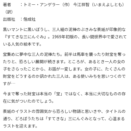
著者 ：トミー・アンゲラー（作） 今江祥智（いまえよしとも）
（訳）
出版社 ：偕成社
黒いマントに黒いぼうし、三人組の泥棒のぶきみな表紙が印象的な
『すてきな三にんぐみ』。1969年初版の、長い間世界中で愛されて
いる人気の絵本です。
宝集めに夢中な三人の泥棒たち。前半は馬車を襲ったり財宝を奪っ
たりと、恐ろしい展開が続きます。ところが、あるとき一人の女の
子をさらったことから、お話が一変します。女の子に、たくさんの
財宝をどうするのか訊かれた三人は、ある使いみちを思いつくので
すが…
今まで奪った財宝は本当の「宝」ではなく、本当に大切なものの存
在に気がついたのでしょう。
表紙のイラストの雰囲気から恐ろしい物語と思いきや、タイトルの
通り、どろぼうたちは「すてきな」三にんぐみとなって、心温まる
ラストを迎えます。