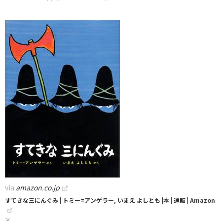
via
amazon.co.jp
すてきな三にんぐみ | トミー=アンゲラー, いまえ よしとも |本 | 通販 | Amazon
￥