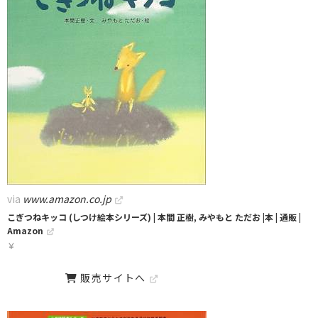
via
www.amazon.co.jp
こぎつねキッコ (しつけ絵本シリーズ) | 本間 正樹, みやもと ただお |本 | 通販 |
Amazon
￥
販売サイトへ