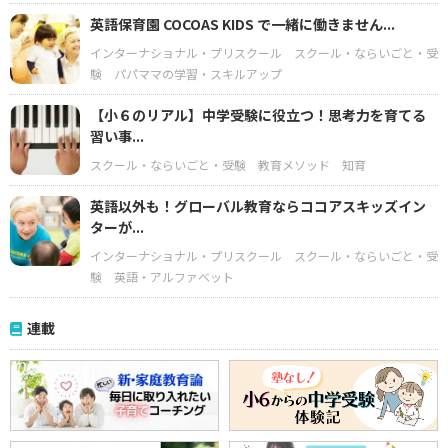
英語保育園 COCOAS KIDS で一緒に働きません...
インターナショナル・プリスクール
スクール・ならいごと・受
験
パパママの学習・スキルアップ
【小６のリアル】中学受験に役立つ！思考力を育てる
習い事...
スクール・ならいごと・受験
教育メソッド
知育
英語以外も！グローバル教育ならココアスキッズイン
ターが...
インターナショナル・プリスクール
スクール・ならいごと・受
験
英語・アルファベット
連載