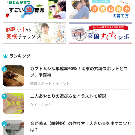
ランキング
カブトムシ採集確率90％！関東の穴場スポットとコ
1
ツ、準備物
二人あやとりの遊び方をイラストで解説
2
音が鳴る【紙鉄砲】の作り方！大きい音を出すコツと
3
は？