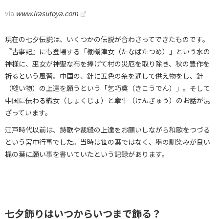
via
www.irasutoya.com
現在の七夕伝説は、いくつかの伝説が合わさってできたものです。
『古事記』にも登場する「棚機津女（たなばたつめ）」という水の
神様に、巫女が神聖な布を捧げて村の災厄を取り除き、秋の豊作を
祈るという風習。中国の、針に五色の糸を通して供え物をし、針
（縫い物）の上達を願うという「乞巧奠（きこうでん）」。そして
中国に伝わる織女（しょくじょ）と牽牛（けんぎゅう）のお話が混
ざっています。
江戸時代以前は、詩歌や裁縫の上達をお願いしながら和歌をつづる
という宮中行事でした。当時は笹の葉ではなく、墨の馴染みが良い
梶の葉に願い事を書いていたという記録があります。
七夕飾りはいつからいつまで飾る？