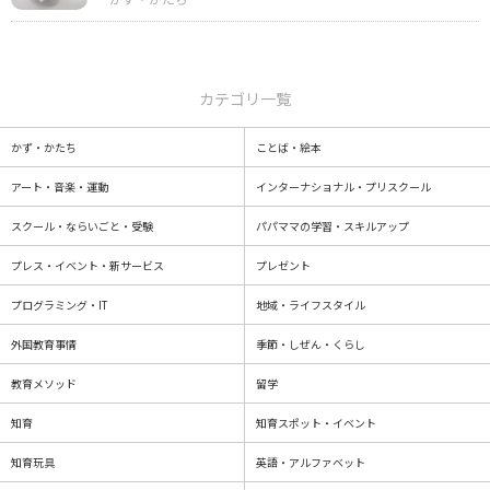
カテゴリ一覧
かず・かたち
ことば・絵本
アート・音楽・運動
インターナショナル・プリスクール
スクール・ならいごと・受験
パパママの学習・スキルアップ
プレス・イベント・新サービス
プレゼント
プログラミング・IT
地域・ライフスタイル
外国教育事情
季節・しぜん・くらし
教育メソッド
留学
知育
知育スポット・イベント
知育玩具
英語・アルファベット