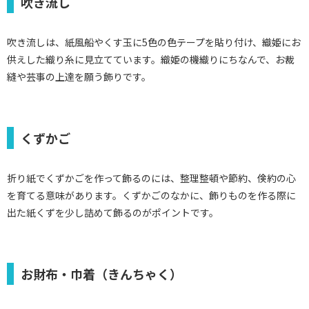
吹き流し
吹き流しは、紙風船やくす玉に5色の色テープを貼り付け、織姫にお
供えした織り糸に見立てています。織姫の機織りにちなんで、お裁
縫や芸事の上達を願う飾りです。
くずかご
折り紙でくずかごを作って飾るのには、整理整頓や節約、倹約の心
を育てる意味があります。くずかごのなかに、飾りものを作る際に
出た紙くずを少し詰めて飾るのがポイントです。
お財布・巾着（きんちゃく）