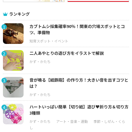
ランキング
カブトムシ採集確率90％！関東の穴場スポットとコ
1
ツ、準備物
二人あやとりの遊び方をイラストで解説
2
音が鳴る【紙鉄砲】の作り方！大きい音を出すコツと
3
は？
ハートいっぱい簡単【切り紙】遊び♥折り方＆切り方
4
3種類