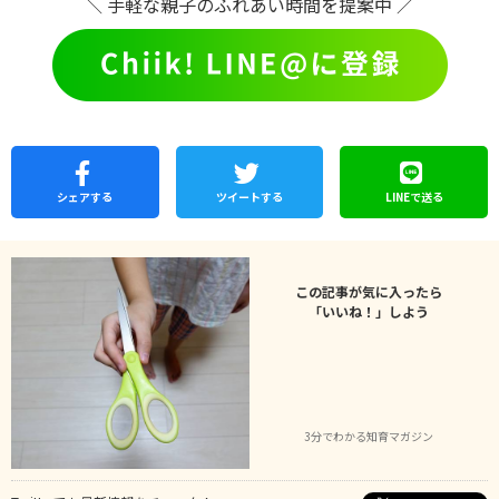
＼ 手軽な親子のふれあい時間を提案中 ／
シェア
する
ツイートする
LINEで
送る
この記事が気に入ったら
「いいね！」しよう
3分でわかる知育マガジン