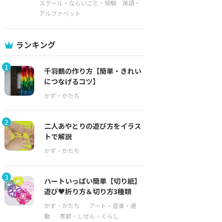
スクール・ならいごと・受験
英語・
アルファベット
ランキング
1
千羽鶴の作り方【簡単・きれい
につなげるコツ】
2
二人あやとりの遊び方をイラス
トで解説
3
ハートいっぱい簡単【切り紙】
遊び♥折り方＆切り方3種類