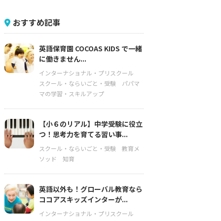
おすすめ記事
英語保育園 COCOAS KIDS で一緒
に働きません...
インターナショナル・プリスクール
スクール・ならいごと・受験
パパマ
マの学習・スキルアップ
【小６のリアル】中学受験に役立
つ！思考力を育てる習い事...
スクール・ならいごと・受験
教育メ
ソッド
知育
英語以外も！グローバル教育なら
ココアスキッズインターが...
インターナショナル・プリスクール