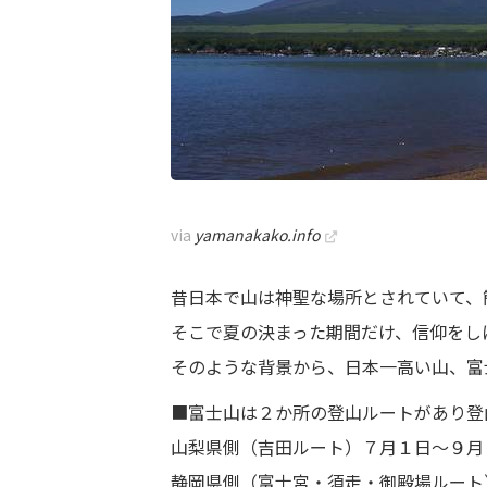
via
yamanakako.info
昔日本で山は神聖な場所とされていて、
そこで夏の決まった期間だけ、信仰をし
そのような背景から、日本一高い山、富
■富士山は２か所の登山ルートがあり登
山梨県側（吉田ルート）７月１日～９月
静岡県側（富士宮・須走・御殿場ルート