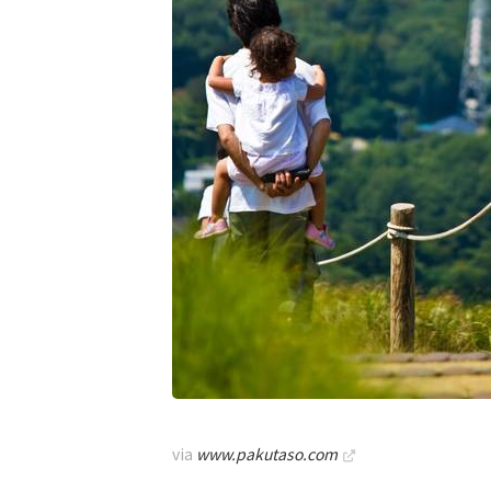
via
www.pakutaso.com