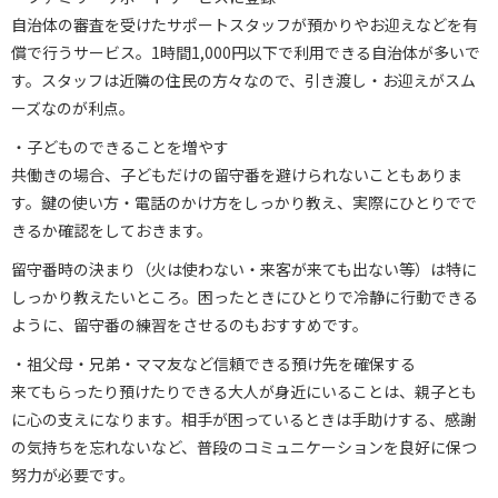
自治体の審査を受けたサポートスタッフが預かりやお迎えなどを有
償で行うサービス。1時間1,000円以下で利用できる自治体が多いで
す。スタッフは近隣の住民の方々なので、引き渡し・お迎えがスム
ーズなのが利点。
・子どものできることを増やす
共働きの場合、子どもだけの留守番を避けられないこともありま
す。鍵の使い方・電話のかけ方をしっかり教え、実際にひとりでで
きるか確認をしておきます。
留守番時の決まり（火は使わない・来客が来ても出ない等）は特に
しっかり教えたいところ。困ったときにひとりで冷静に行動できる
ように、留守番の練習をさせるのもおすすめです。
・祖父母・兄弟・ママ友など信頼できる預け先を確保する
来てもらったり預けたりできる大人が身近にいることは、親子とも
に心の支えになります。相手が困っているときは手助けする、感謝
の気持ちを忘れないなど、普段のコミュニケーションを良好に保つ
努力が必要です。