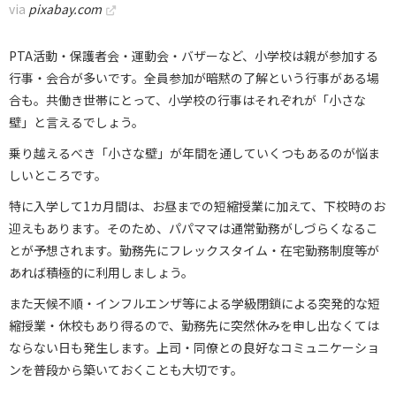
via
pixabay.com
PTA活動・保護者会・運動会・バザーなど、小学校は親が参加する
行事・会合が多いです。全員参加が暗黙の了解という行事がある場
合も。共働き世帯にとって、小学校の行事はそれぞれが「小さな
壁」と言えるでしょう。
乗り越えるべき「小さな壁」が年間を通していくつもあるのが悩ま
しいところです。
特に入学して1カ月間は、お昼までの短縮授業に加えて、下校時のお
迎えもあります。そのため、パパママは通常勤務がしづらくなるこ
とが予想されます。勤務先にフレックスタイム・在宅勤務制度等が
あれば積極的に利用しましょう。
また天候不順・インフルエンザ等による学級閉鎖による突発的な短
縮授業・休校もあり得るので、勤務先に突然休みを申し出なくては
ならない日も発生します。上司・同僚との良好なコミュニケーショ
ンを普段から築いておくことも大切です。