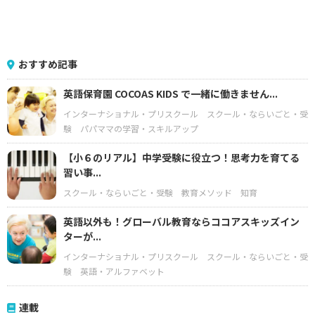
おすすめ記事
英語保育園 COCOAS KIDS で一緒に働きません...
インターナショナル・プリスクール
スクール・ならいごと・受
験
パパママの学習・スキルアップ
【小６のリアル】中学受験に役立つ！思考力を育てる
習い事...
スクール・ならいごと・受験
教育メソッド
知育
英語以外も！グローバル教育ならココアスキッズイン
ターが...
インターナショナル・プリスクール
スクール・ならいごと・受
験
英語・アルファベット
連載