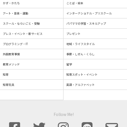
かず・かたち
ことば・絵本
アート・音楽・運動
インターナショナル・プリスクール
スクール・ならいごと・受験
パパママの学習・スキルアップ
プレス・イベント・新サービス
プレゼント
プログラミング・IT
地域・ライフスタイル
外国教育事情
季節・しぜん・くらし
教育メソッド
留学
知育
知育スポット・イベント
知育玩具
英語・アルファベット
Follow Me!