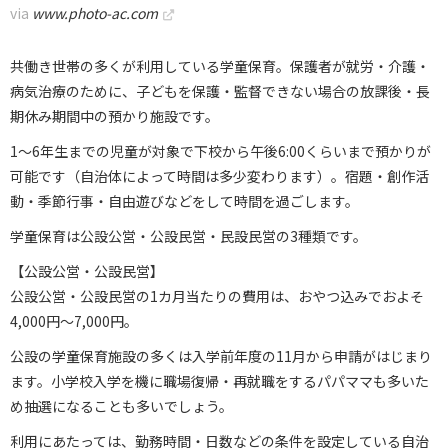
via
www.photo-ac.com
共働き世帯の多くが利用している学童保育。保護者が就労・介護・
病気治療のために、子どもを保護・監督できない場合の放課後・長
期休み期間中の預かり施設です。
1～6年生までの児童が対象で下校から午後6:00くらいまで預かりが
可能です（自治体によって時間は多少変わります）。宿題・創作活
動・季節行事・自由遊びなどをして時間を過ごします。
学童保育は公設公営・公設民営・民設民営の3種類です。
【公設公営・公設民営】
公設公営・公設民営の1カ月当たりの費用は、おやつ込みでおよそ
4,000円～7,000円。
公設の学童保育施設の多くは入学前年度の11月から申請がはじまり
ます。小学校入学を機に職場復帰・再就職をするパパママも多いた
め抽選になることも多いでしょう。
利用にあたっては、勤務時間・日数などの条件を設定している自治