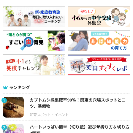
ランキング
カブトムシ採集確率90％！関東の穴場スポットとコ
1
ツ、準備物
ハートいっぱい簡単【切り紙】遊び♥折り方＆切り方
2
3種類