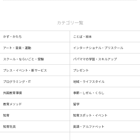
カテゴリ一覧
かず・かたち
ことば・絵本
アート・音楽・運動
インターナショナル・プリスクール
スクール・ならいごと・受験
パパママの学習・スキルアップ
プレス・イベント・新サービス
プレゼント
プログラミング・IT
地域・ライフスタイル
外国教育事情
季節・しぜん・くらし
教育メソッド
留学
知育
知育スポット・イベント
知育玩具
英語・アルファベット