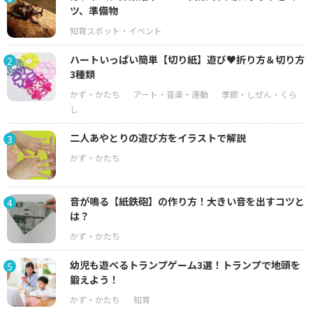
ツ、準備物
ハートいっぱい簡単【切り紙】遊び♥折り方＆切り方
2
3種類
二人あやとりの遊び方をイラストで解説
3
音が鳴る【紙鉄砲】の作り方！大きい音を出すコツと
4
は？
幼児も遊べるトランプゲーム3選！トランプで地頭を
5
鍛えよう！