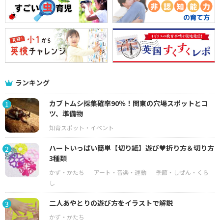
ランキング
カブトムシ採集確率90％！関東の穴場スポットとコ
1
ツ、準備物
ハートいっぱい簡単【切り紙】遊び♥折り方＆切り方
2
3種類
二人あやとりの遊び方をイラストで解説
3