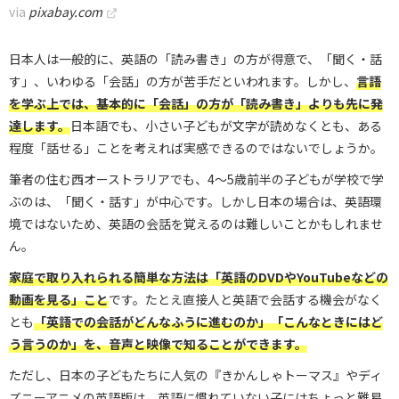
via
pixabay.com
日本人は一般的に、英語の「読み書き」の方が得意で、「聞く・話
す」、いわゆる「会話」の方が苦手だといわれます。しかし、
言語
を学ぶ上では、基本的に「会話」の方が「読み書き」よりも先に発
達します。
日本語でも、小さい子どもが文字が読めなくとも、ある
程度「話せる」ことを考えれば実感できるのではないでしょうか。
筆者の住む西オーストラリアでも、4～5歳前半の子どもが学校で学
ぶのは、「聞く・話す」が中心です。しかし日本の場合は、英語環
境ではないため、英語の会話を覚えるのは難しいことかもしれませ
ん。
家庭で取り入れられる簡単な方法は「英語のDVDやYouTubeなどの
動画を見る」こと
です。たとえ直接人と英語で会話する機会がなく
とも
「英語での会話がどんなふうに進むのか」「こんなときにはど
う言うのか」を、音声と映像で知ることができます。
ただし、日本の子どもたちに人気の『きかんしゃトーマス』やディ
ズニーアニメの英語版は、英語に慣れていない子にはちょっと難易