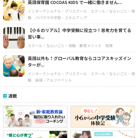
英語保育園 COCOAS KIDS で一緒に働きません...
インターナショナル・プリスクール
スクール・ならいごと・受
験
パパママの学習・スキルアップ
【小６のリアル】中学受験に役立つ！思考力を育てる
習い事...
スクール・ならいごと・受験
教育メソッド
知育
英語以外も！グローバル教育ならココアスキッズイン
ターが...
インターナショナル・プリスクール
スクール・ならいごと・受
験
英語・アルファベット
連載