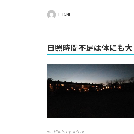
HITOMI
日照時間不足は体にも大
via
Photo by author