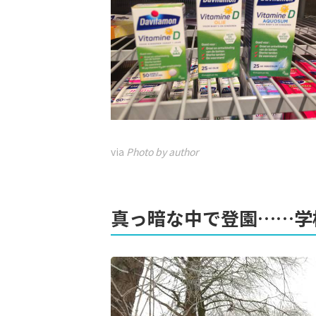
via
Photo by author
真っ暗な中で登園……学