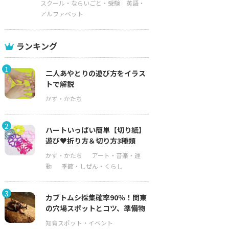
スクール・ならいごと・受験
英語・
アルファベット
ランキング
1
二人あやとりの遊び方をイラス
トで解説
2
ハートいっぱい簡単【切り紙】
遊び♥折り方＆切り方3種類
3
カブトムシ採集確率90％！関東
の穴場スポットとコツ、準備物