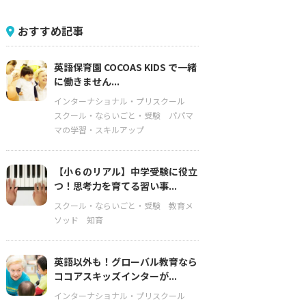
おすすめ記事
英語保育園 COCOAS KIDS で一緒
に働きません...
インターナショナル・プリスクール
スクール・ならいごと・受験
パパマ
マの学習・スキルアップ
【小６のリアル】中学受験に役立
つ！思考力を育てる習い事...
スクール・ならいごと・受験
教育メ
ソッド
知育
英語以外も！グローバル教育なら
ココアスキッズインターが...
インターナショナル・プリスクール