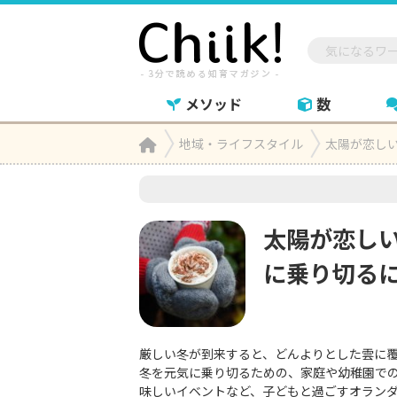
メソッド
数
Home
地域・ライフスタイル
太陽が恋し

太陽が恋し
に乗り切る
厳しい冬が到来すると、どんよりとした雲に
冬を元気に乗り切るための、家庭や幼稚園で
味しいイベントなど、子どもと過ごすオラン