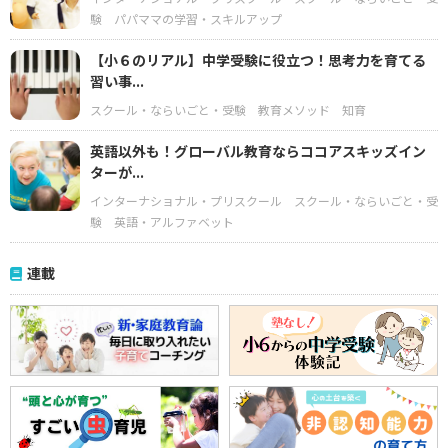
験
パパママの学習・スキルアップ
【小６のリアル】中学受験に役立つ！思考力を育てる
習い事...
スクール・ならいごと・受験
教育メソッド
知育
英語以外も！グローバル教育ならココアスキッズイン
ターが...
インターナショナル・プリスクール
スクール・ならいごと・受
験
英語・アルファベット
連載