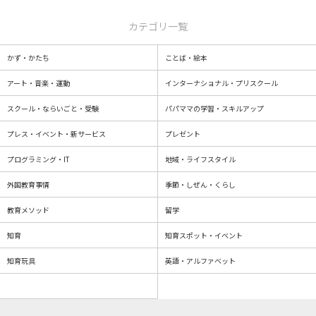
カテゴリ一覧
かず・かたち
ことば・絵本
アート・音楽・運動
インターナショナル・プリスクール
スクール・ならいごと・受験
パパママの学習・スキルアップ
プレス・イベント・新サービス
プレゼント
プログラミング・IT
地域・ライフスタイル
外国教育事情
季節・しぜん・くらし
教育メソッド
留学
知育
知育スポット・イベント
知育玩具
英語・アルファベット