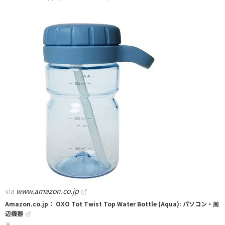
via
www.amazon.co.jp
Amazon.co.jp： OXO Tot Twist Top Water Bottle (Aqua): パソコン・周
辺機器
￥