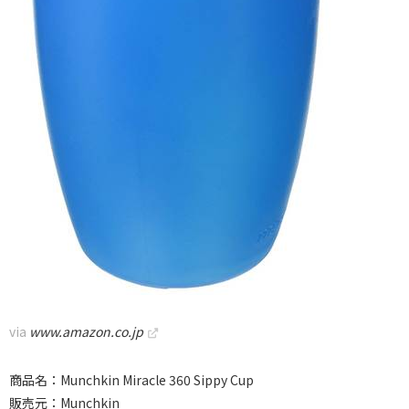
via
www.amazon.co.jp
商品名：Munchkin Miracle 360 Sippy Cup
販売元：Munchkin