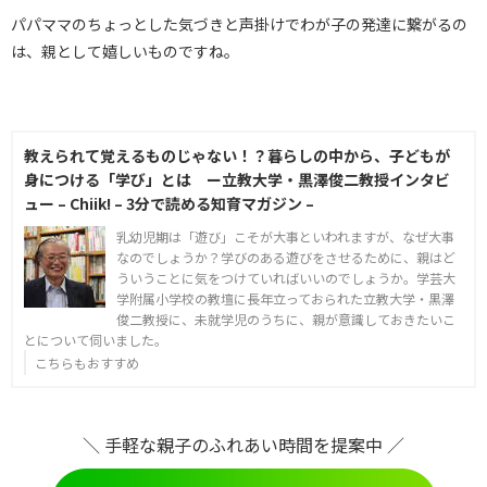
パパママのちょっとした気づきと声掛けでわが子の発達に繋がるの
は、親として嬉しいものですね。
教えられて覚えるものじゃない！？暮らしの中から、子どもが
身につける「学び」とは ー立教大学・黒澤俊二教授インタビ
ュー – Chiik! – 3分で読める知育マガジン –
乳幼児期は「遊び」こそが大事といわれますが、なぜ大事
なのでしょうか？学びのある遊びをさせるために、親はど
ういうことに気をつけていればいいのでしょうか。学芸大
学附属小学校の教壇に長年立っておられた立教大学・黒澤
俊二教授に、未就学児のうちに、親が意識しておきたいこ
とについて伺いました。
こちらもおすすめ
＼ 手軽な親子のふれあい時間を提案中 ／