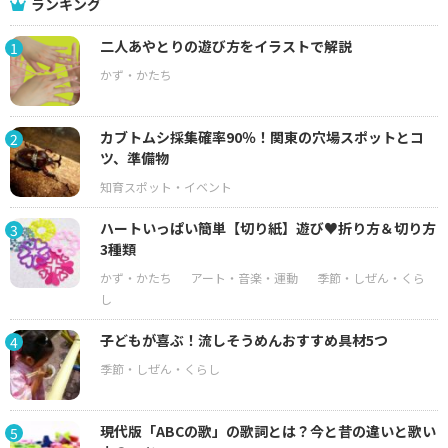
ランキング
二人あやとりの遊び方をイラストで解説
1
カブトムシ採集確率90％！関東の穴場スポットとコ
2
ツ、準備物
ハートいっぱい簡単【切り紙】遊び♥折り方＆切り方
3
3種類
子どもが喜ぶ！流しそうめんおすすめ具材5つ
4
現代版「ABCの歌」の歌詞とは？今と昔の違いと歌い
5