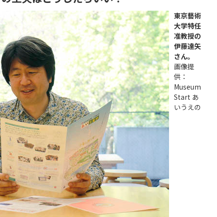
東京藝術
大学特任
准教授の
伊藤達矢
さん。
画像提
供：
Museum
Start あ
いうえの