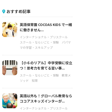
おすすめ記事
英語保育園 COCOAS KIDS で一緒
に働きません...
インターナショナル・プリスクール
スクール・ならいごと・受験
パパマ
マの学習・スキルアップ
【小６のリアル】中学受験に役立
つ！思考力を育てる習い事...
スクール・ならいごと・受験
教育メ
ソッド
知育
英語以外も！グローバル教育なら
ココアスキッズインターが...
インターナショナル・プリスクール