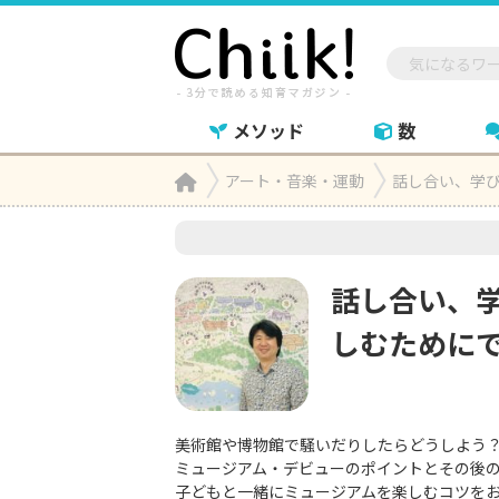
メソッド
数
Home
アート・音楽・運動
話し合い、学

話し合い、
しむために
美術館や博物館で騒いだりしたらどうしよう
ミュージアム・デビューのポイントとその後
子どもと一緒にミュージアムを楽しむコツを