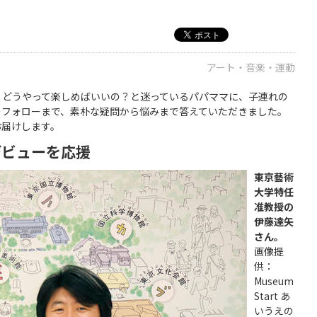
アート・音楽・運動
？どうやって楽しめばいいの？と迷っているパパママに、子連れの
のフォローまで、素朴な疑問から悩みまで答えていただきました。
お届けします。
デビューを応援
東京藝術
大学特任
准教授の
伊藤達矢
さん。
画像提
供：
Museum
Start あ
いうえの