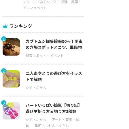
スクール・ならいごと・受験
英語・
アルファベット
ランキング
1
カブトムシ採集確率90％！関東
の穴場スポットとコツ、準備物
2
二人あやとりの遊び方をイラス
トで解説
3
ハートいっぱい簡単【切り紙】
遊び♥折り方＆切り方3種類