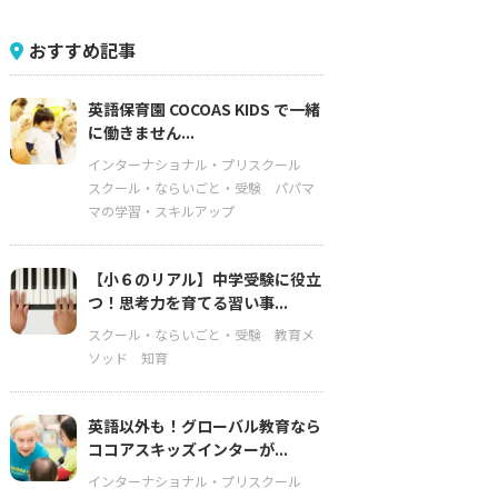
おすすめ記事
英語保育園 COCOAS KIDS で一緒
に働きません...
インターナショナル・プリスクール
スクール・ならいごと・受験
パパマ
マの学習・スキルアップ
【小６のリアル】中学受験に役立
つ！思考力を育てる習い事...
スクール・ならいごと・受験
教育メ
ソッド
知育
英語以外も！グローバル教育なら
ココアスキッズインターが...
インターナショナル・プリスクール