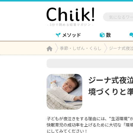
メソッド
数
Home
季節・しぜん・くらし
ジーナ式夜

ジーナ式夜
境づくりと
子どもが夜泣きをする理由には、”生活環境”
快眠育児の成功率を上げるために大切な「環
にしてみてください！