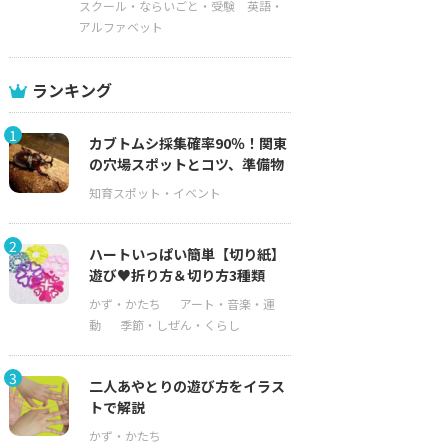
スクール・ならいごと・受験
英語・
アルファベット
ランキング
1
カブトムシ採集確率90％！関東
の穴場スポットとコツ、準備物
2
ハートいっぱい簡単【切り紙】
遊び♥折り方＆切り方3種類
3
二人あやとりの遊び方をイラス
トで解説