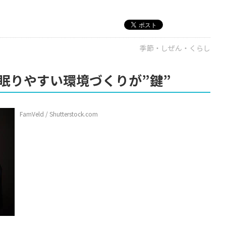
季節・しぜん・くらし
眠りやすい環境づくりが”鍵”
FamVeld / Shutterstock.com