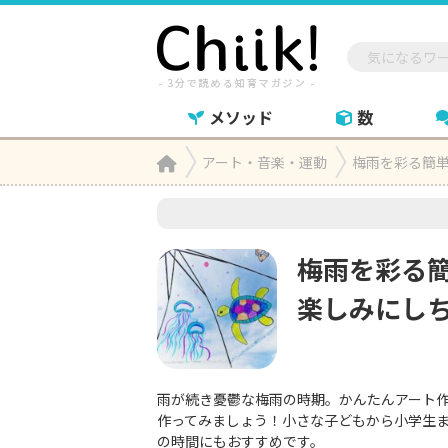
メソッド
数
Home
アート・音楽・運動
梅雨を彩る簡

梅雨を彩る
楽しみにし
雨が続き憂鬱な梅雨の時期。かんたんアート
作ってみましょう！小さな子どもから小学生
の時間にもおすすめです。