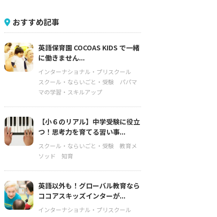
おすすめ記事
英語保育園 COCOAS KIDS で一緒
に働きません...
インターナショナル・プリスクール
スクール・ならいごと・受験
パパマ
マの学習・スキルアップ
【小６のリアル】中学受験に役立
つ！思考力を育てる習い事...
スクール・ならいごと・受験
教育メ
ソッド
知育
英語以外も！グローバル教育なら
ココアスキッズインターが...
インターナショナル・プリスクール