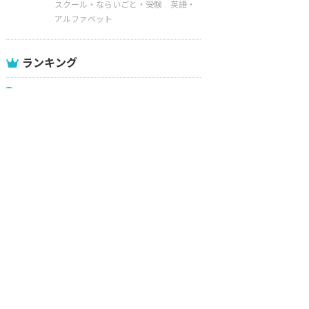
スクール・ならいごと・受験
英語・
アルファベット
ランキング
1
カブトムシ採集確率90％！関東
の穴場スポットとコツ、準備物
2
二人あやとりの遊び方をイラス
トで解説
3
音が鳴る【紙鉄砲】の作り方！
大きい音を出すコツとは？