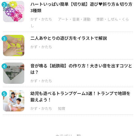
ハートいっぱい簡単【切り紙】遊び♥折り方＆切り方
2
3種類
二人あやとりの遊び方をイラストで解説
3
音が鳴る【紙鉄砲】の作り方！大きい音を出すコツと
4
は？
幼児も遊べるトランプゲーム3選！トランプで地頭を
5
鍛えよう！