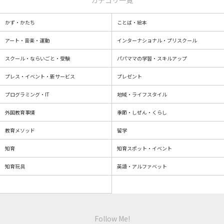
カテゴリ一覧
かず・かたち
ことば・絵本
アート・音楽・運動
インターナショナル・プリスクール
スクール・ならいごと・受験
パパママの学習・スキルアップ
プレス・イベント・新サービス
プレゼント
プログラミング・IT
地域・ライフスタイル
外国教育事情
季節・しぜん・くらし
教育メソッド
留学
知育
知育スポット・イベント
知育玩具
英語・アルファベット
Follow Me!