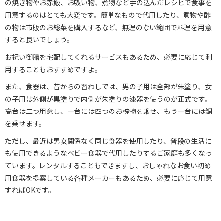
の焼き物やお赤飯、お吸い物、煮物など手の込んだレシピで食事を
用意するのはとても大変です。簡単なもので代用したり、煮物や酢
の物は市販のお総菜を購入するなど、無理のない範囲で料理を用意
すると良いでしょう。
お祝い御膳を宅配してくれるサービスもあるため、必要に応じて利
用することもおすすめですよ。
また、食器は、昔からの習わしでは、男の子用は全部が朱塗り、女
の子用は外側が黒塗りで内側が朱塗りの漆器を使うのが正式です。
高台は二つ用意し、一台には四つのお椀物を乗せ、もう一台には鯛
を乗せます。
ただし、最近は男女関係なく同じ食器を使用したり、普段の生活に
も使用できるようなベビー食器で代用したりするご家庭も多くなっ
ています。レンタルすることもできますし、おしゃれなお食い初め
用食器を提案している各種メーカーもあるため、必要に応じて用意
すればOKです。