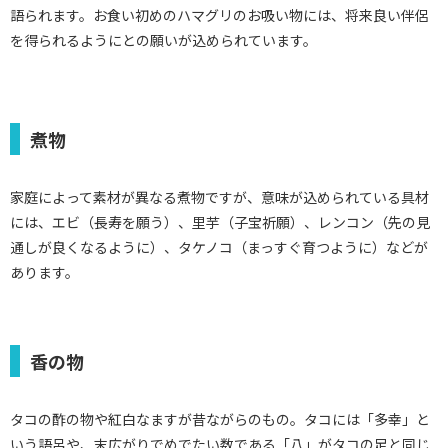
語られます。お食い初めのハマグリのお吸い物には、将来良い伴侶
を得られるようにとの願いが込められています。
煮物
家庭によって素材が異なる煮物ですが、意味が込められている具材
には、エビ（長寿を願う）、里芋（子宝祈願）、レンコン（先の見
通しが良くなるように）、タケノコ（まっすぐ育つように）などが
あります。
香の物
タコの酢の物や紅白なますが昔ながらのもの。タコには「多幸」と
いう語呂や、末広がりでめでたい数である「八」がタコの足と同じ