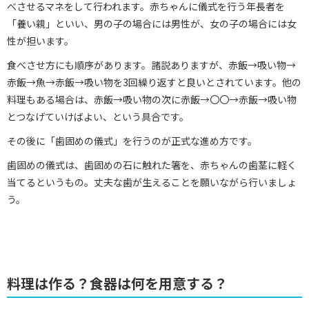
べさせるマネをして行われます。赤ちゃんに儀式を行う年長者を
「養い親」といい、男の子の場合には男性が、女の子の場合には女
性が担います。
食べさせ方にも順序があります。諸説ありますが、赤飯→吸い物→
赤飯→魚→赤飯→吸い物を3回繰り返すと良いとされています。他の
料理もある場合は、赤飯→吸い物の次に赤飯→〇〇→赤飯→吸い物
とつなげていけばよい、という具合です。
その後に「歯固めの儀式」を行うのが正式な進め方です。
歯固めの儀式は、歯固めの石に触れた箸を、赤ちゃんの歯茎に軽く
当てるというもの。丈夫な歯が生えることを願いながら行いましょ
う。
料理は作る？食器は何を用意する？