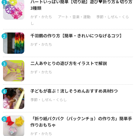
ハートいっぱい簡単【切り紙】遊び♥折り方＆切り方
1
3種類
千羽鶴の作り方【簡単・きれいにつなげるコツ】
2
二人あやとりの遊び方をイラストで解説
3
子どもが喜ぶ！流しそうめんおすすめ具材5つ
4
「折り紙パクパク（パックンチョ）の作り方」簡単手
5
作りおもちゃ