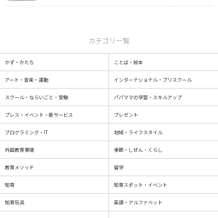
カテゴリ一覧
かず・かたち
ことば・絵本
アート・音楽・運動
インターナショナル・プリスクール
スクール・ならいごと・受験
パパママの学習・スキルアップ
プレス・イベント・新サービス
プレゼント
プログラミング・IT
地域・ライフスタイル
外国教育事情
季節・しぜん・くらし
教育メソッド
留学
知育
知育スポット・イベント
知育玩具
英語・アルファベット