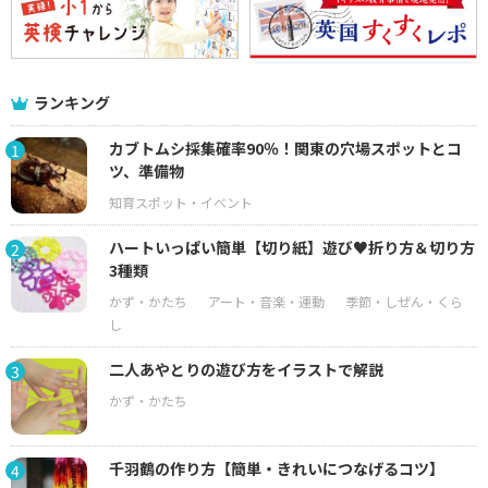
ランキング
カブトムシ採集確率90％！関東の穴場スポットとコ
1
ツ、準備物
ハートいっぱい簡単【切り紙】遊び♥折り方＆切り方
2
3種類
二人あやとりの遊び方をイラストで解説
3
千羽鶴の作り方【簡単・きれいにつなげるコツ】
4