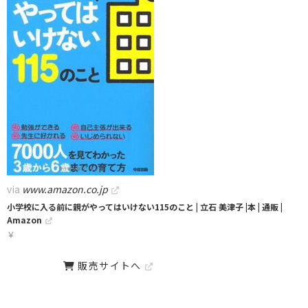
via
www.amazon.co.jp
小学校に入る前に親がやってはいけない115のこと | 立石 美津子 |本 | 通販 |
Amazon
￥
販売サイトへ