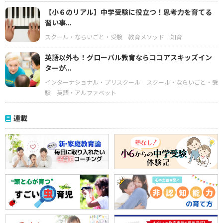
【小６のリアル】中学受験に役立つ！思考力を育てる
習い事...
スクール・ならいごと・受験
教育メソッド
知育
英語以外も！グローバル教育ならココアスキッズイン
ターが...
インターナショナル・プリスクール
スクール・ならいごと・受
験
英語・アルファベット
連載