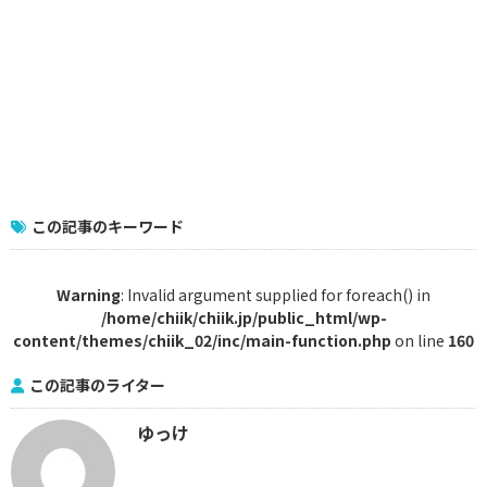
この記事のキーワード
Warning
: Invalid argument supplied for foreach() in
/home/chiik/chiik.jp/public_html/wp-
content/themes/chiik_02/inc/main-function.php
on line
160
この記事のライター
ゆっけ