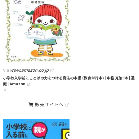
via
www.amazon.co.jp
小学校入学前にことばの力をつける魔法の本棚 (教育単行本) | 中島 克治 |本 | 通
販 | Amazon
￥
販売サイトへ