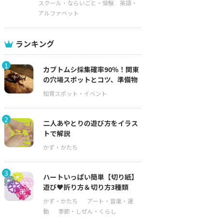
スクール・ならいごと・受験
英語・
アルファベット
ランキング
1
カブトムシ採集確率90％！関東
の穴場スポットとコツ、準備物
2
二人あやとりの遊び方をイラス
トで解説
3
ハートいっぱい簡単【切り紙】
遊び♥折り方＆切り方3種類