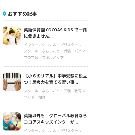
おすすめ記事
英語保育園 COCOAS KIDS で一緒
に働きません...
インターナショナル・プリスクール
スクール・ならいごと・受験
パパマ
マの学習・スキルアップ
【小６のリアル】中学受験に役立
つ！思考力を育てる習い事...
スクール・ならいごと・受験
教育メ
ソッド
知育
英語以外も！グローバル教育なら
ココアスキッズインターが...
インターナショナル・プリスクール