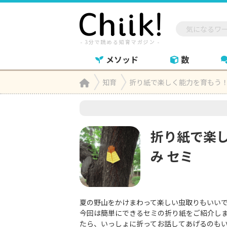
メソッド
数
Home
知育
折り紙で楽しく能力を育もう！

折り紙で楽
み セミ
夏の野山をかけまわって楽しい虫取りもいい
今回は簡単にできるセミの折り紙をご紹介し
たら、いっしょに折ってお話してあげるのも