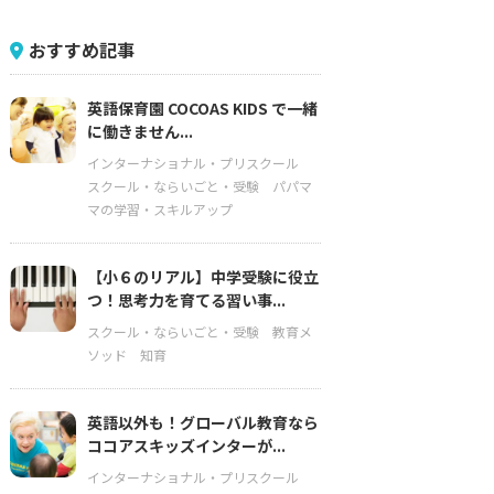
おすすめ記事
英語保育園 COCOAS KIDS で一緒
に働きません...
インターナショナル・プリスクール
スクール・ならいごと・受験
パパマ
マの学習・スキルアップ
【小６のリアル】中学受験に役立
つ！思考力を育てる習い事...
スクール・ならいごと・受験
教育メ
ソッド
知育
英語以外も！グローバル教育なら
ココアスキッズインターが...
インターナショナル・プリスクール