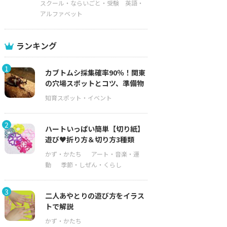
スクール・ならいごと・受験
英語・
アルファベット
ランキング
1
カブトムシ採集確率90％！関東
の穴場スポットとコツ、準備物
2
ハートいっぱい簡単【切り紙】
遊び♥折り方＆切り方3種類
3
二人あやとりの遊び方をイラス
トで解説