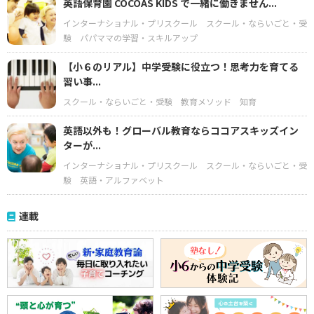
英語保育園 COCOAS KIDS で一緒に働きません...
インターナショナル・プリスクール
スクール・ならいごと・受
験
パパママの学習・スキルアップ
【小６のリアル】中学受験に役立つ！思考力を育てる
習い事...
スクール・ならいごと・受験
教育メソッド
知育
英語以外も！グローバル教育ならココアスキッズイン
ターが...
インターナショナル・プリスクール
スクール・ならいごと・受
験
英語・アルファベット
連載