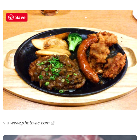
Save
via
www.photo-ac.com