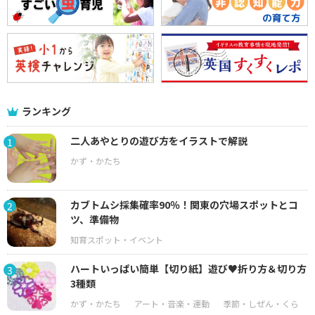
ランキング
二人あやとりの遊び方をイラストで解説
1
カブトムシ採集確率90％！関東の穴場スポットとコ
2
ツ、準備物
ハートいっぱい簡単【切り紙】遊び♥折り方＆切り方
3
3種類