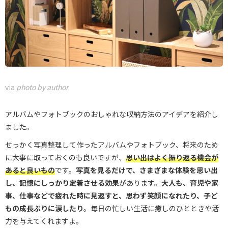
via
photo by author
アルバムやフォトブックのおしゃれな収納方法のアイデアを紹介し
ました。
せっかく写真整理して作ったアルバムやフォトブック、将来のため
に大事に取っておくのも良いですが、
思い出はよく振り返る機会が
あると良いもの
です。
写真を見るだけで、さまざまな体験を思い出
し、記憶にしっかり定着させる効果
があります。
大人も、育児や家
事、仕事などで疲れた時に見返すと、思わず笑顔になれたり、子ど
もの成長ぶりに涙した
り
。毎日の忙しい生活に癒しのひとときや活
力を与えてくれますよ。