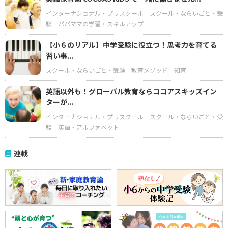
インターナショナル・プリスクール
スクール・ならいごと・受
験
パパママの学習・スキルアップ
【小６のリアル】中学受験に役立つ！思考力を育てる
習い事...
スクール・ならいごと・受験
教育メソッド
知育
英語以外も！グローバル教育ならココアスキッズイン
ターが...
インターナショナル・プリスクール
スクール・ならいごと・受
験
英語・アルファベット
連載