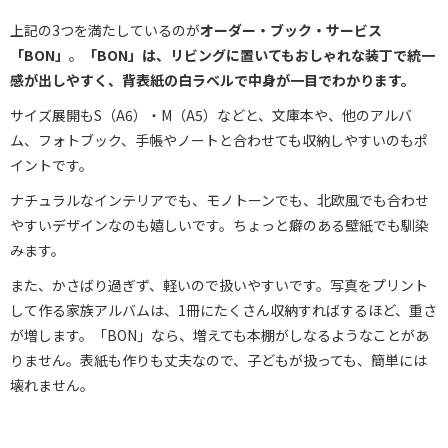
上記の3つを満たしているのが
オーダー・ブック・サービス
「BON」
。
「BON」は、リビングに置いても
おしゃれな装丁で統一
感が出しやすく、背表紙の白ラベルで中身が一目でわかります。
サイズ展開もS（A6）・M（A5）などと、文庫本や、他のアルバ
ム、フォトブック、手帳やノートと合わせても収納しやすいのもポ
イントです。
ナチュラルなインテリアでも、モノトーンでも、北欧風でも合わせ
やすいデザインなのも嬉しいです。ちょっと癖のある壁紙でも馴染
みます。
また、かさばり過ぎず、軽いので扱いやすいです。写真をプリント
して作る家族アルバムは、1冊にたくさん収納すればするほど、重さ
が増します。「BON」なら、増えても本棚がしなるようなことがあ
りません。表紙も作りも丈夫なので、子どもが扱っても、簡単には
壊れません。