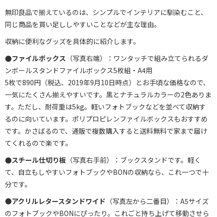
無印良品で揃えているのは、シンプルでインテリアに馴染むこと、
同じ商品を買い足ししやすいことなどが主な理由。
収納に便利なグッズを具体的に紹介します。
●ファイルボックス
（写真右端）：ワンタッチで組み立てられるダ
ンボールスタンドファイルボックス5枚組・A4用
5枚で890円（税込、2019年9月10日時点）とお手頃な価格なので、
一気にたくさん揃えやすいです。黒とナチュラルカラーの2色ありま
す。ただし、耐荷重は5kg。軽いフォトブックなどを並べて収納す
るのに向いています。ポリプロピレンファイルボックスもおすすめ
です。かさばるので、通販で複数購入すると送料無料で家まで届け
てくれるので楽です。
●スチール仕切り板
（写真右手前）：ブックスタンドです。軽く
て、自立もしやすいフォトブックやBONの収納なら、これ一つで十
分です。
●
アクリルレタースタンドワイド
（写真左から二番目）：A5サイズ
のフォトブックやBONにぴったり。これごと持ち上げて移動させら