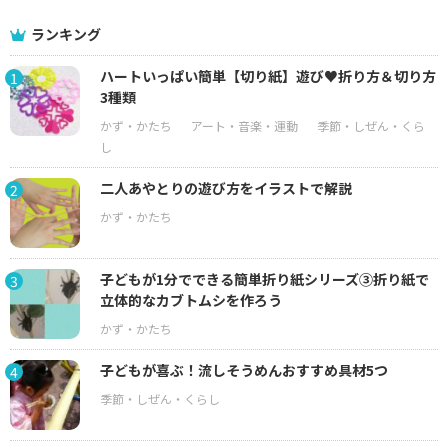
ランキング
ハートいっぱい簡単【切り紙】遊び♥折り方＆切り方
1
3種類
二人あやとりの遊び方をイラストで解説
2
子どもが1分でできる簡単折り紙シリーズ③折り紙で
3
立体的なカブトムシを作ろう
子どもが喜ぶ！流しそうめんおすすめ具材5つ
4