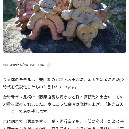
via
www.photo-ac.com
金太郎のモデルは平安中期の武将・坂田金時。金太郎は金時の幼少
時代を伝説化したものと言われています。
金時青年は足柄峠で藤原道長も認める名将・源頼光と出会い、その
力量を認められました。京に上った金時は戦績を上げ、「頼光四天
王」として名を残します。
京に訪れては悪事を働く、賊・酒呑童子を、山伏に変装した源頼光
と四天王たちが倒す逸話は有名ですね。金時が登場する話は、今昔