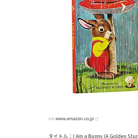
via
www.amazon.co.jp
タイトル：I Am a Bunny (A Golden Stur