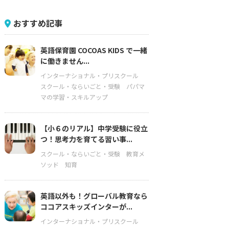
おすすめ記事
英語保育園 COCOAS KIDS で一緒
に働きません...
インターナショナル・プリスクール
スクール・ならいごと・受験
パパマ
マの学習・スキルアップ
【小６のリアル】中学受験に役立
つ！思考力を育てる習い事...
スクール・ならいごと・受験
教育メ
ソッド
知育
英語以外も！グローバル教育なら
ココアスキッズインターが...
インターナショナル・プリスクール