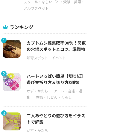
スクール・ならいごと・受験
英語・
アルファベット
ランキング
1
カブトムシ採集確率90％！関東
の穴場スポットとコツ、準備物
2
ハートいっぱい簡単【切り紙】
遊び♥折り方＆切り方3種類
3
二人あやとりの遊び方をイラス
トで解説