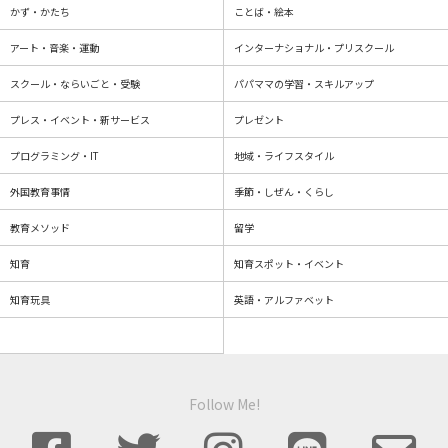
かず・かたち
ことば・絵本
アート・音楽・運動
インターナショナル・プリスクール
スクール・ならいごと・受験
パパママの学習・スキルアップ
プレス・イベント・新サービス
プレゼント
プログラミング・IT
地域・ライフスタイル
外国教育事情
季節・しぜん・くらし
教育メソッド
留学
知育
知育スポット・イベント
知育玩具
英語・アルファベット
Follow Me!