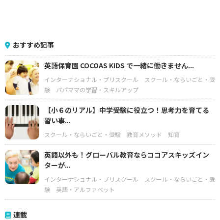
おすすめ記事
英語保育園 COCOAS KIDS で一緒に働きません...
インターナショナル・プリスクール
スクール・ならいごと・受
験
パパママの学習・スキルアップ
【小６のリアル】中学受験に役立つ！思考力を育てる
習い事...
スクール・ならいごと・受験
教育メソッド
知育
英語以外も！グローバル教育ならココアスキッズイン
ターが...
インターナショナル・プリスクール
スクール・ならいごと・受
験
英語・アルファベット
連載