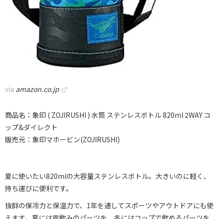
via
amazon.co.jp
商品名：象印 ( ZOJIRUSHI ) 水筒 ステンレスボトル 820ml 2WAY コ
ップ&ダイレクト
販売元：象印マホービン(ZOJIRUSHI)
夏に使いたい820mlの大容量ステンレスボトル。大きいのに軽く、
持ち運びに便利です。
抜群の保冷力と保温力で、1年を通してスポーツやアウトドアにも使
えます。夏には直飲みのパーツを、冬にはコップで飲めるパーツを