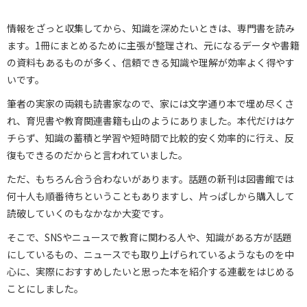
情報をざっと収集してから、知識を深めたいときは、専門書を読み
ます。1冊にまとめるために主張が整理され、元になるデータや書籍
の資料もあるものが多く、信頼できる知識や理解が効率よく得やす
いです。
筆者の実家の両親も読書家なので、家には文字通り本で埋め尽くさ
れ、育児書や教育関連書籍も山のようにありました。本代だけはケ
チらず、知識の蓄積と学習や短時間で比較的安く効率的に行え、反
復もできるのだからと言われていました。
ただ、もちろん合う合わないがあります。話題の新刊は図書館では
何十人も順番待ちということもありますし、片っぱしから購入して
読破していくのもなかなか大変です。
そこで、SNSやニュースで教育に関わる人や、知識がある方が話題
にしているもの、ニュースでも取り上げられているようなものを中
心に、実際におすすめしたいと思った本を紹介する連載をはじめる
ことにしました。