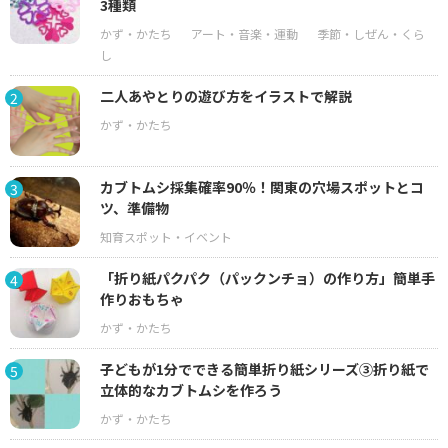
3種類
二人あやとりの遊び方をイラストで解説
2
カブトムシ採集確率90％！関東の穴場スポットとコ
3
ツ、準備物
「折り紙パクパク（パックンチョ）の作り方」簡単手
4
作りおもちゃ
子どもが1分でできる簡単折り紙シリーズ③折り紙で
5
立体的なカブトムシを作ろう