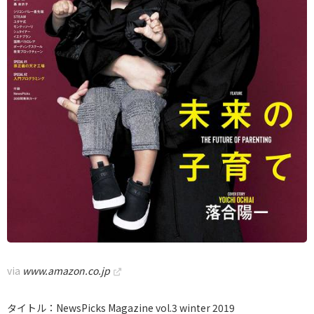
via
www.amazon.co.jp
タイトル：NewsPicks Magazine vol.3 winter 2019