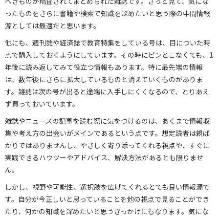
べきものが精査されてまとめられた雑誌です。ざっと見て、気にな
ったものをさらに書籍や検索で知識を深めたいと思う際の中間情報
源としては最適だと思います。
他にも、週刊誌や経済誌で教育特集をしている号は、目についた時
点で購入しておくようにしています。その時にピンとこなくても、1
年後に読み返してみて役立つ情報もあります。特に最先端の情報
は、数年後にさらに拡大しているものと消えていくものがありま
す。雑誌は次の号が出ると途端に入手しにくくなるので、とりあえ
ず買っておいています。
雑誌やニュースの記事を読む際に気をつけるのは、あくまで情報収
集や考え方の出会いがメインであるという点です。想定読者は親ば
かりではありませんし、やさしく寄り添ってくれる視点や、すぐに
実践できるハウツーやアドバイス、解決方法があるとも限りませ
ん。
しかし、視野や可能性、選択肢を広げてくれるとても良い情報源で
す。自分が今正しいと思っていることを他の視点で見ることができ
たり、何かの知識を深めたいと思うきっかけにもなります。気にな