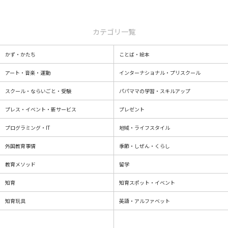
カテゴリ一覧
かず・かたち
ことば・絵本
アート・音楽・運動
インターナショナル・プリスクール
スクール・ならいごと・受験
パパママの学習・スキルアップ
プレス・イベント・新サービス
プレゼント
プログラミング・IT
地域・ライフスタイル
外国教育事情
季節・しぜん・くらし
教育メソッド
留学
知育
知育スポット・イベント
知育玩具
英語・アルファベット