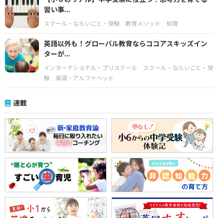
習い事...
スクール・ならいごと・受験
教育メソッド
知育
英語以外も！グローバル教育ならココアスキッズイン
ターが...
インターナショナル・プリスクール
スクール・ならいごと・受
験
英語・アルファベット
連載