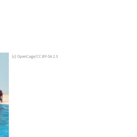
(c) OpenCage/CC BY-SA 2.5