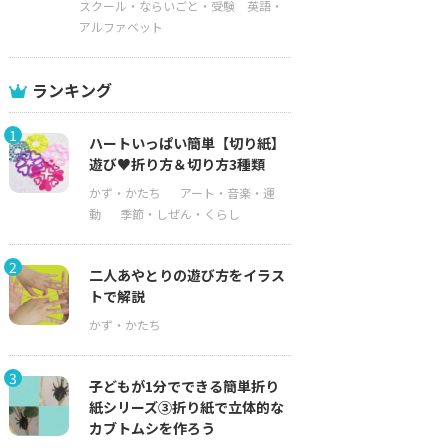
スクール・ならいごと・受験
英語・
アルファベット
ランキング
1
ハートいっぱい簡単【切り紙】
遊び♥折り方＆切り方3種類
2
二人あやとりの遊び方をイラス
トで解説
3
子どもが1分でできる簡単折り
紙シリーズ③折り紙で立体的な
カブトムシを作ろう