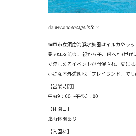
via
www.opencage.info
神戸市立須磨海浜水族園はイルカやラッ
業60年を迎え、親から子、孫へと3世
で楽しめるイベントが開催され、夏には
小さな屋外遊園地「プレイランド」でも
【営業時間】
午前9：00～午後5：00
【休園日】
臨時休園あり
【入園料】