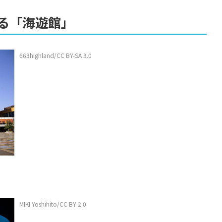
る「海遊館」
663highland/CC BY-SA 3.0
MIKI Yoshihito/CC BY 2.0