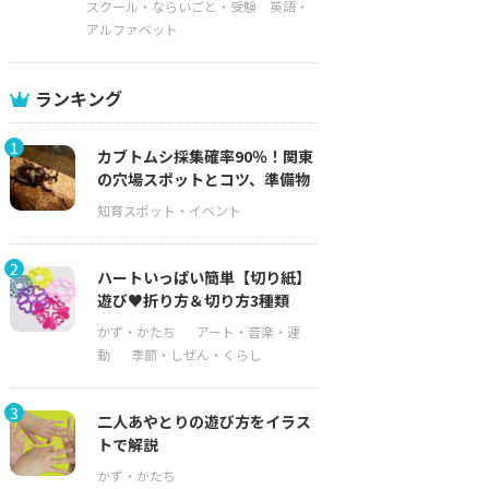
スクール・ならいごと・受験
英語・
アルファベット
ランキング
1
カブトムシ採集確率90％！関東
の穴場スポットとコツ、準備物
2
ハートいっぱい簡単【切り紙】
遊び♥折り方＆切り方3種類
3
二人あやとりの遊び方をイラス
トで解説