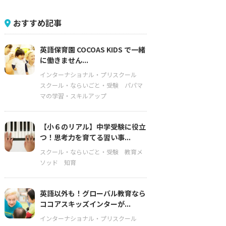
おすすめ記事
英語保育園 COCOAS KIDS で一緒
に働きません...
インターナショナル・プリスクール
スクール・ならいごと・受験
パパマ
マの学習・スキルアップ
【小６のリアル】中学受験に役立
つ！思考力を育てる習い事...
スクール・ならいごと・受験
教育メ
ソッド
知育
英語以外も！グローバル教育なら
ココアスキッズインターが...
インターナショナル・プリスクール