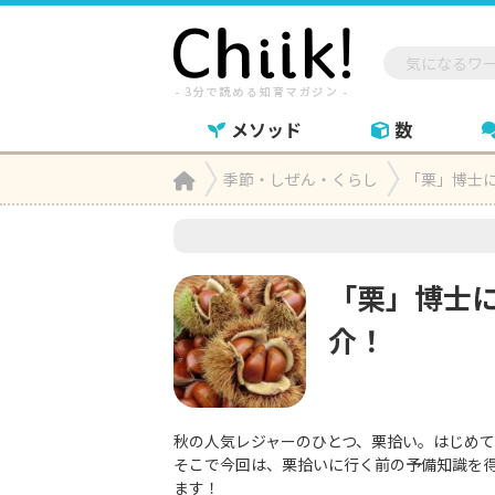
メソッド
数
Home
季節・しぜん・くらし
「栗」博士

「栗」博士
介！
秋の人気レジャーのひとつ、栗拾い。はじめ
そこで今回は、栗拾いに行く前の予備知識を
ます！