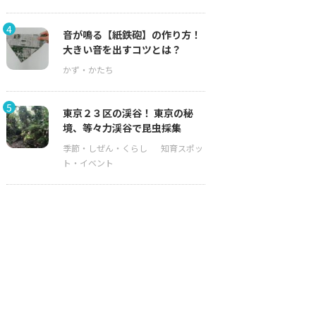
4
音が鳴る【紙鉄砲】の作り方！
大きい音を出すコツとは？
5
東京２３区の渓谷！ 東京の秘
境、等々力渓谷で昆虫採集