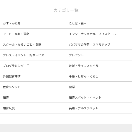
カテゴリ一覧
かず・かたち
ことば・絵本
アート・音楽・運動
インターナショナル・プリスクール
スクール・ならいごと・受験
パパママの学習・スキルアップ
プレス・イベント・新サービス
プレゼント
プログラミング・IT
地域・ライフスタイル
外国教育事情
季節・しぜん・くらし
教育メソッド
留学
知育
知育スポット・イベント
知育玩具
英語・アルファベット