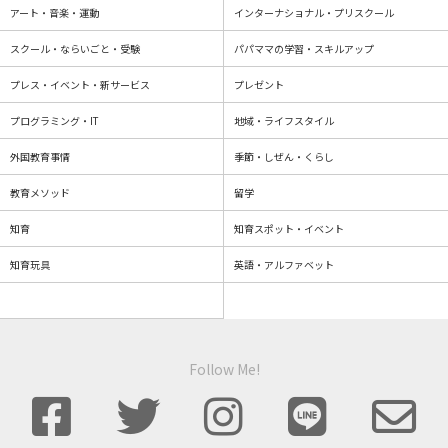
アート・音楽・運動
インターナショナル・プリスクール
スクール・ならいごと・受験
パパママの学習・スキルアップ
プレス・イベント・新サービス
プレゼント
プログラミング・IT
地域・ライフスタイル
外国教育事情
季節・しぜん・くらし
教育メソッド
留学
知育
知育スポット・イベント
知育玩具
英語・アルファベット
Follow Me!