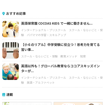
おすすめ記事
英語保育園 COCOAS KIDS で一緒に働きません...
インターナショナル・プリスクール
スクール・ならいごと・受
験
パパママの学習・スキルアップ
【小６のリアル】中学受験に役立つ！思考力を育てる
習い事...
スクール・ならいごと・受験
教育メソッド
知育
英語以外も！グローバル教育ならココアスキッズイン
ターが...
インターナショナル・プリスクール
スクール・ならいごと・受
験
英語・アルファベット
連載