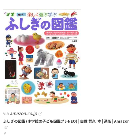
via
amazon.co.jp
ふしぎの図鑑 (小学館の子ども図鑑プレNEO) | 白數 哲久 |本 | 通販 | Amazon
￥