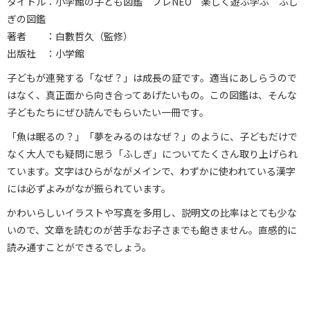
タイトル：小学館の子ども図鑑 プレNEO 楽しく遊ぶ学ぶ ふし
ぎの図鑑
著者 ：白數哲久（監修）
出版社 ：小学館
子どもが連発する「なぜ？」は成長の証です。適当にあしらうので
はなく、真正面から向き合ってあげたいもの。この図鑑は、そんな
子どもたちにぜひ読んでもらいたい一冊です。
「魚は眠るの？」「夢をみるのはなぜ？」のように、子どもだけで
なく大人でも疑問に思う「ふしぎ」についてたくさん取り上げられ
ています。文字はひらがながメインで、わずかに使われている漢字
には必ずよみがなが振られています。
かわいらしいイラストや写真を多用し、説明文の比率はとても少な
いので、文章を読むのが苦手なお子さまでも飽きません。直感的に
読み通すことができるでしょう。