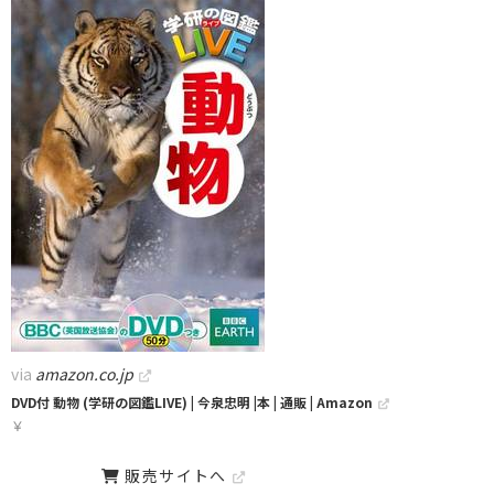
via
amazon.co.jp
DVD付 動物 (学研の図鑑LIVE) | 今泉忠明 |本 | 通販 | Amazon
￥
販売サイトへ