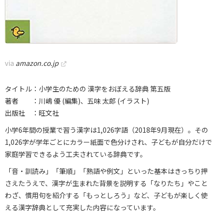
via
amazon.co.jp
タイトル：小学生のための 漢字をおぼえる辞典 第五版
著者 ：川嶋 優 (編集)、五味 太郎 (イラスト)
出版社 ：旺文社
小学6年間の授業で習う漢字は1,026字語（2018年9月現在）。その
1,026字が学年ごとにカラー紙面で色分けされ、子どもが自分だけで
家庭学習できるよう工夫されている辞典です。
「音・訓読み」「筆順」「熟語や例文」といった基本はきっちり押
さえたうえで、漢字が生まれた背景を説明する「なりたち」やこと
わざ、慣用句を紹介する「もっとしろう」など、子どもが楽しく使
える漢字辞典として充実した内容になっています。