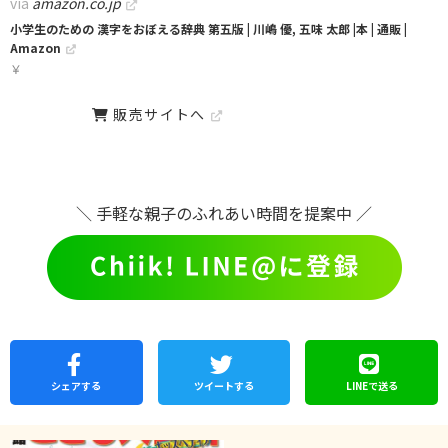
via
amazon.co.jp
小学生のための 漢字をおぼえる辞典 第五版 | 川嶋 優, 五味 太郎 |本 | 通販 |
Amazon
￥
販売サイトへ
＼ 手軽な親子のふれあい時間を提案中 ／
シェア
する
ツイートする
LINEで
送る