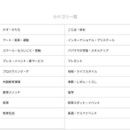
カテゴリ一覧
かず・かたち
ことば・絵本
アート・音楽・運動
インターナショナル・プリスクール
スクール・ならいごと・受験
パパママの学習・スキルアップ
プレス・イベント・新サービス
プレゼント
プログラミング・IT
地域・ライフスタイル
外国教育事情
季節・しぜん・くらし
教育メソッド
留学
知育
知育スポット・イベント
知育玩具
英語・アルファベット