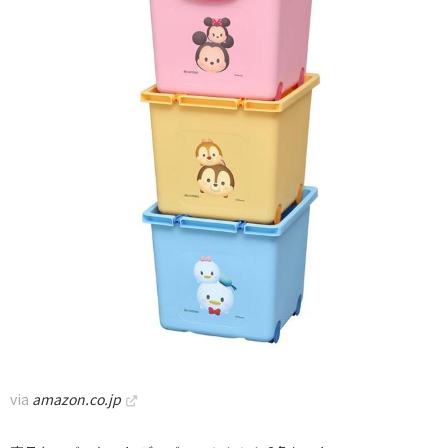
via
amazon.co.jp