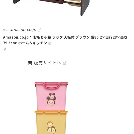
via
amazon.co.jp
Amazon.co.jp： おもちゃ箱 ラック 天板付 ブラウン 幅86.2×奥行28×高さ
79.5cm: ホーム＆キッチン
￥
販売サイトへ