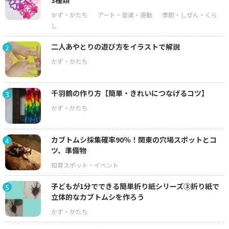
二人あやとりの遊び方をイラストで解説
2
千羽鶴の作り方【簡単・きれいにつなげるコツ】
3
カブトムシ採集確率90％！関東の穴場スポットとコ
4
ツ、準備物
子どもが1分でできる簡単折り紙シリーズ③折り紙で
5
立体的なカブトムシを作ろう