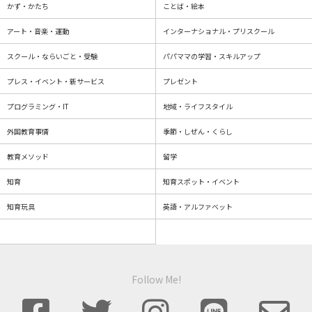
かず・かたち
ことば・絵本
アート・音楽・運動
インターナショナル・プリスクール
スクール・ならいごと・受験
パパママの学習・スキルアップ
プレス・イベント・新サービス
プレゼント
プログラミング・IT
地域・ライフスタイル
外国教育事情
季節・しぜん・くらし
教育メソッド
留学
知育
知育スポット・イベント
知育玩具
英語・アルファベット
Follow Me!