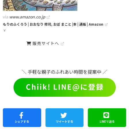
via
www.amazon.co.jp
もりのふくろう | おおなり 修司, おぼ まこと |本 | 通販 | Amazon
￥
販売サイトへ
＼ 手軽な親子のふれあい時間を提案中 ／
シェア
する
ツイートする
LINEで
送る