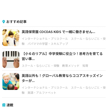
おすすめ記事
英語保育園 COCOAS KIDS で一緒に働きません...
インターナショナル・プリスクール
スクール・ならいごと・受
験
パパママの学習・スキルアップ
【小６のリアル】中学受験に役立つ！思考力を育てる
習い事...
スクール・ならいごと・受験
教育メソッド
知育
英語以外も！グローバル教育ならココアスキッズイン
ターが...
インターナショナル・プリスクール
スクール・ならいごと・受
験
英語・アルファベット
連載