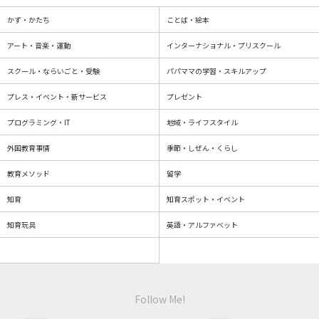
かず・かたち
ことば・絵本
アート・音楽・運動
インターナショナル・プリスクール
スクール・ならいごと・受験
パパママの学習・スキルアップ
プレス・イベント・新サービス
プレゼント
プログラミング・IT
地域・ライフスタイル
外国教育事情
季節・しぜん・くらし
教育メソッド
留学
知育
知育スポット・イベント
知育玩具
英語・アルファベット
Follow Me!