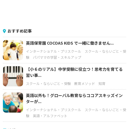
おすすめ記事
英語保育園 COCOAS KIDS で一緒に働きません...
インターナショナル・プリスクール
スクール・ならいごと・受
験
パパママの学習・スキルアップ
【小６のリアル】中学受験に役立つ！思考力を育てる
習い事...
スクール・ならいごと・受験
教育メソッド
知育
英語以外も！グローバル教育ならココアスキッズイン
ターが...
インターナショナル・プリスクール
スクール・ならいごと・受
験
英語・アルファベット