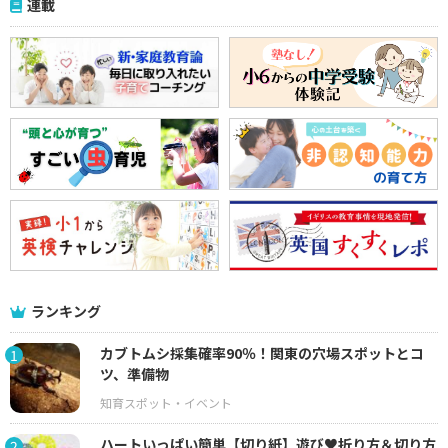
連載
ランキング
カブトムシ採集確率90％！関東の穴場スポットとコ
1
ツ、準備物
ハートいっぱい簡単【切り紙】遊び♥折り方＆切り方
2