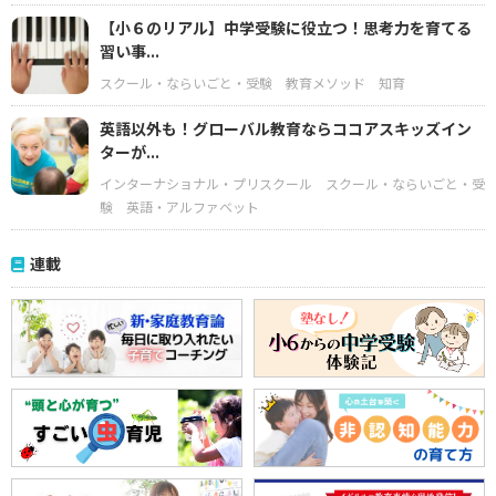
【小６のリアル】中学受験に役立つ！思考力を育てる
習い事...
スクール・ならいごと・受験
教育メソッド
知育
英語以外も！グローバル教育ならココアスキッズイン
ターが...
インターナショナル・プリスクール
スクール・ならいごと・受
験
英語・アルファベット
連載