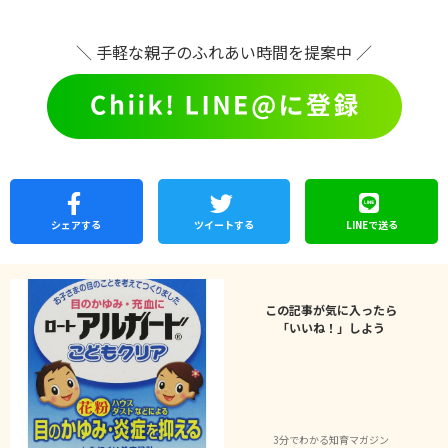
＼ 手軽な親子のふれあい時間を提案中 ／
シェア
する
ツイートする
LINEで
送る
この記事が気に入ったら
「いいね！」しよう
3分でわかる知育マガジン