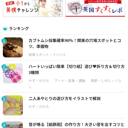
ランキング
カブトムシ採集確率90％！関東の穴場スポットとコ
1
ツ、準備物
ハートいっぱい簡単【切り紙】遊び♥折り方＆切り方
2
3種類
二人あやとりの遊び方をイラストで解説
3
音が鳴る【紙鉄砲】の作り方！大きい音を出すコツと
4