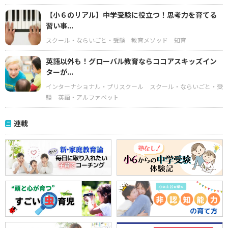
【小６のリアル】中学受験に役立つ！思考力を育てる
習い事...
スクール・ならいごと・受験
教育メソッド
知育
英語以外も！グローバル教育ならココアスキッズイン
ターが...
インターナショナル・プリスクール
スクール・ならいごと・受
験
英語・アルファベット
連載