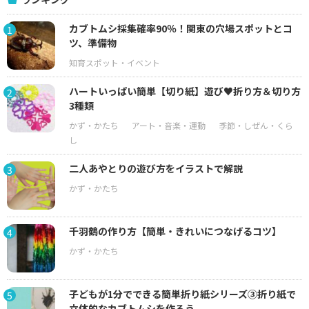
カブトムシ採集確率90％！関東の穴場スポットとコ
1
ツ、準備物
ハートいっぱい簡単【切り紙】遊び♥折り方＆切り方
2
3種類
二人あやとりの遊び方をイラストで解説
3
千羽鶴の作り方【簡単・きれいにつなげるコツ】
4
子どもが1分でできる簡単折り紙シリーズ③折り紙で
5
立体的なカブトムシを作ろう