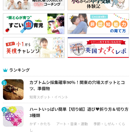
ランキング
カブトムシ採集確率90％！関東の穴場スポットとコ
1
ツ、準備物
ハートいっぱい簡単【切り紙】遊び♥折り方＆切り方
2
3種類