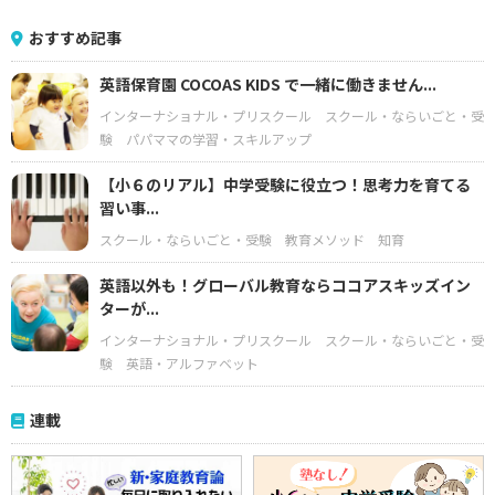
おすすめ記事
英語保育園 COCOAS KIDS で一緒に働きません...
インターナショナル・プリスクール
スクール・ならいごと・受
験
パパママの学習・スキルアップ
【小６のリアル】中学受験に役立つ！思考力を育てる
習い事...
スクール・ならいごと・受験
教育メソッド
知育
英語以外も！グローバル教育ならココアスキッズイン
ターが...
インターナショナル・プリスクール
スクール・ならいごと・受
験
英語・アルファベット
連載