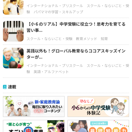
インターナショナル・プリスクール
スクール・ならいごと・受
験
パパママの学習・スキルアップ
【小６のリアル】中学受験に役立つ！思考力を育てる
習い事...
スクール・ならいごと・受験
教育メソッド
知育
英語以外も！グローバル教育ならココアスキッズイン
ターが...
インターナショナル・プリスクール
スクール・ならいごと・受
験
英語・アルファベット
連載