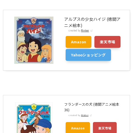
アルプスの少女ハイジ (徳間ア
ニメ絵本)
created by
Rinker
Amazon
楽天市場
Yahooショッピング
フランダースの犬 (徳間アニメ絵本
36)
created by
Rinker
Amazon
楽天市場