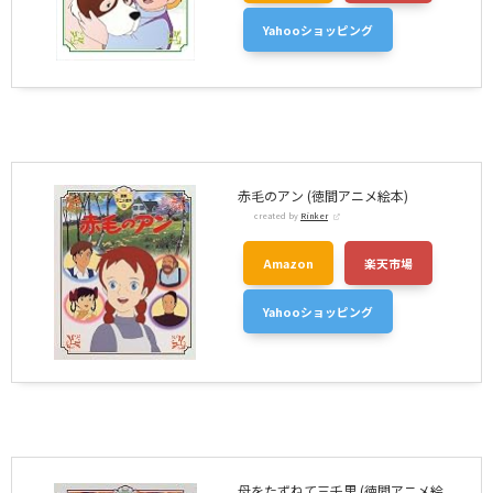
Yahooショッピング
赤毛のアン (徳間アニメ絵本)
created by
Rinker
Amazon
楽天市場
Yahooショッピング
母をたずねて三千里 (徳間アニメ絵