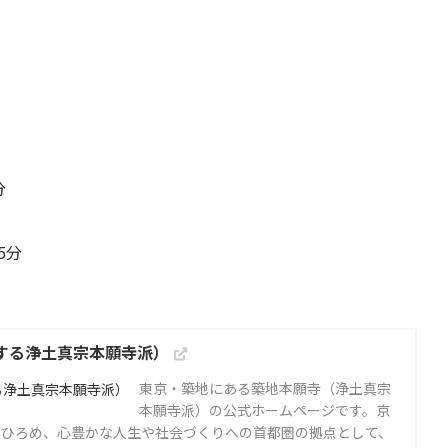
分
5分
する浄土真宗本願寺派）
東京・築地にある築地本願寺（浄土真宗
本願寺派）の公式ホームページです。京
をひろめ、心豊かな人生や社会づくりへの首都圏の拠点として、