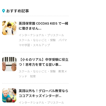
おすすめ記事
英語保育園 COCOAS KIDS で一緒
に働きません...
インターナショナル・プリスクール
スクール・ならいごと・受験
パパマ
マの学習・スキルアップ
【小６のリアル】中学受験に役立
つ！思考力を育てる習い事...
スクール・ならいごと・受験
教育メ
ソッド
知育
英語以外も！グローバル教育なら
ココアスキッズインターが...
インターナショナル・プリスクール