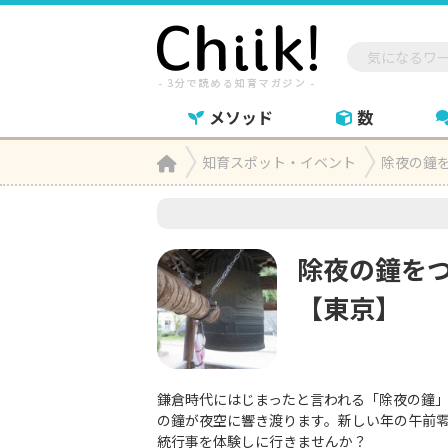
メソッド
数
Home
知育スポット・イベント
除夜の鐘

除夜の鐘を
【東京】
鎌倉時代にはじまったと言われる「除夜の鐘」
の鐘が夜空に響き渡ります。新しい年の午前
統行事を体験しに行きませんか？