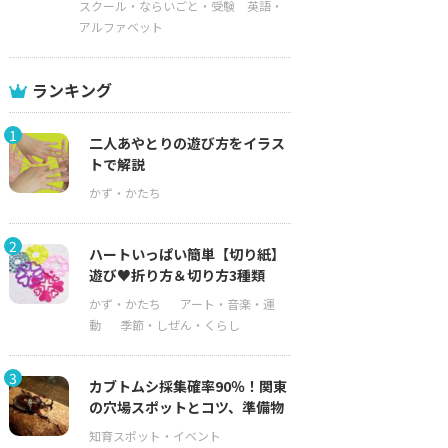
スクール・ならいごと・受験
英語・
アルファベット
ランキング
1
二人あやとりの遊び方をイラス
トで解説
2
ハートいっぱい簡単【切り紙】
遊び♥折り方＆切り方3種類
3
カブトムシ採集確率90％！関東
の穴場スポットとコツ、準備物