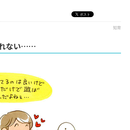
知育
れない……