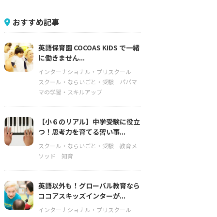
おすすめ記事
英語保育園 COCOAS KIDS で一緒
に働きません...
インターナショナル・プリスクール
スクール・ならいごと・受験
パパマ
マの学習・スキルアップ
【小６のリアル】中学受験に役立
つ！思考力を育てる習い事...
スクール・ならいごと・受験
教育メ
ソッド
知育
英語以外も！グローバル教育なら
ココアスキッズインターが...
インターナショナル・プリスクール