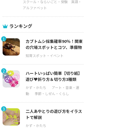
スクール・ならいごと・受験
英語・
アルファベット
ランキング
1
カブトムシ採集確率90％！関東
の穴場スポットとコツ、準備物
2
ハートいっぱい簡単【切り紙】
遊び♥折り方＆切り方3種類
3
二人あやとりの遊び方をイラス
トで解説