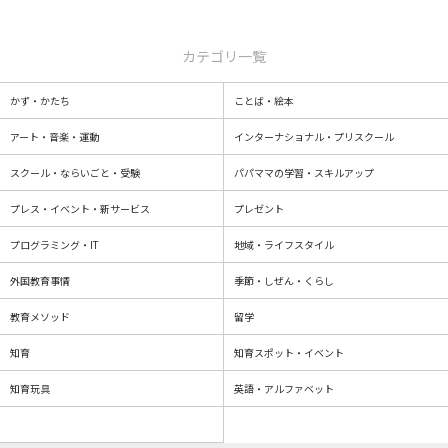
カテゴリ一覧
かず・かたち
ことば・絵本
アート・音楽・運動
インターナショナル・プリスクール
スクール・ならいごと・受験
パパママの学習・スキルアップ
プレス・イベント・新サービス
プレゼント
プログラミング・IT
地域・ライフスタイル
外国教育事情
季節・しぜん・くらし
教育メソッド
留学
知育
知育スポット・イベント
知育玩具
英語・アルファベット