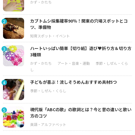
カブトムシ採集確率90％！関東の穴場スポットとコ
2
ツ、準備物
ハートいっぱい簡単【切り紙】遊び♥折り方＆切り方
3
3種類
子どもが喜ぶ！流しそうめんおすすめ具材5つ
4
現代版「ABCの歌」の歌詞とは？今と昔の違いと歌い
5
方のコツ