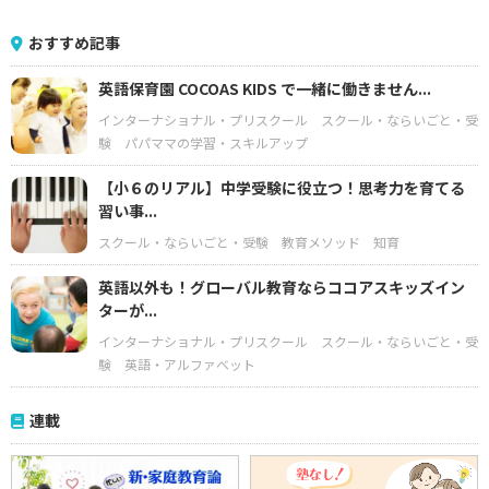
おすすめ記事
英語保育園 COCOAS KIDS で一緒に働きません...
インターナショナル・プリスクール
スクール・ならいごと・受
験
パパママの学習・スキルアップ
【小６のリアル】中学受験に役立つ！思考力を育てる
習い事...
スクール・ならいごと・受験
教育メソッド
知育
英語以外も！グローバル教育ならココアスキッズイン
ターが...
インターナショナル・プリスクール
スクール・ならいごと・受
験
英語・アルファベット
連載