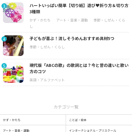
ハートいっぱい簡単【切り紙】遊び♥折り方＆切り方
3
3種類
子どもが喜ぶ！流しそうめんおすすめ具材5つ
4
現代版「ABCの歌」の歌詞とは？今と昔の違いと歌い
5
方のコツ
カテゴリ一覧
かず・かたち
ことば・絵本
アート・音楽・運動
インターナショナル・プリスクール