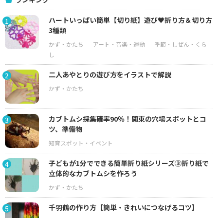
ハートいっぱい簡単【切り紙】遊び♥折り方＆切り方
1
3種類
二人あやとりの遊び方をイラストで解説
2
カブトムシ採集確率90％！関東の穴場スポットとコ
3
ツ、準備物
子どもが1分でできる簡単折り紙シリーズ③折り紙で
4
立体的なカブトムシを作ろう
千羽鶴の作り方【簡単・きれいにつなげるコツ】
5