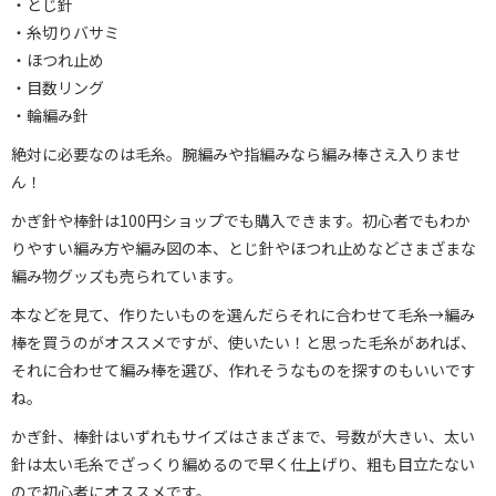
・とじ針
・糸切りバサミ
・ほつれ止め
・目数リング
・輪編み針
絶対に必要なのは毛糸。腕編みや指編みなら編み棒さえ入りませ
ん！
かぎ針や棒針は100円ショップでも購入できます。初心者でもわか
りやすい編み方や編み図の本、とじ針やほつれ止めなどさまざまな
編み物グッズも売られています。
本などを見て、作りたいものを選んだらそれに合わせて毛糸→編み
棒を買うのがオススメですが、使いたい！と思った毛糸があれば、
それに合わせて編み棒を選び、作れそうなものを探すのもいいです
ね。
かぎ針、棒針はいずれもサイズはさまざまで、号数が大きい、太い
針は太い毛糸でざっくり編めるので早く仕上げり、粗も目立たない
ので初心者にオススメです。