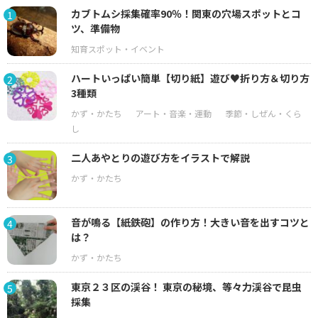
カブトムシ採集確率90％！関東の穴場スポットとコ
1
ツ、準備物
ハートいっぱい簡単【切り紙】遊び♥折り方＆切り方
2
3種類
二人あやとりの遊び方をイラストで解説
3
音が鳴る【紙鉄砲】の作り方！大きい音を出すコツと
4
は？
東京２３区の渓谷！ 東京の秘境、等々力渓谷で昆虫
5
採集