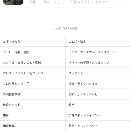
カテゴリ一覧
かず・かたち
ことば・絵本
アート・音楽・運動
インターナショナル・プリスクール
スクール・ならいごと・受験
パパママの学習・スキルアップ
プレス・イベント・新サービス
プレゼント
プログラミング・IT
地域・ライフスタイル
外国教育事情
季節・しぜん・くらし
教育メソッド
留学
知育
知育スポット・イベント
知育玩具
英語・アルファベット