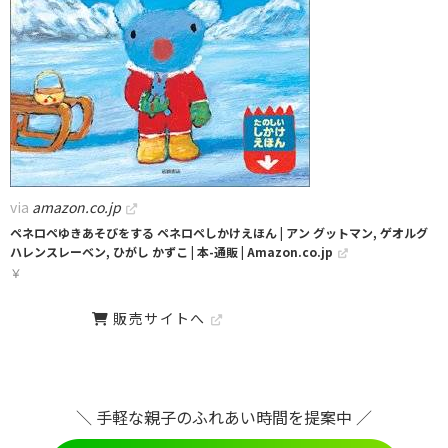
via
amazon.co.jp
ペネロペゆきあそびをする ペネロペしかけえほん | アン グットマン, ゲオルグ
ハレンスレーベン, ひがし かずこ | 本-通販 | Amazon.co.jp
￥
販売サイトへ
＼ 手軽な親子のふれあい時間を提案中 ／