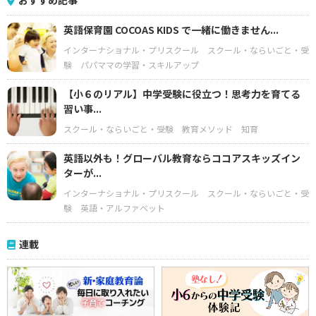
おすすめ記事
英語保育園 COCOAS KIDS で一緒に働きません...
インターナショナル・プリスクール
スクール・ならいごと・受
験
パパママの学習・スキルアップ
【小６のリアル】中学受験に役立つ！思考力を育てる
習い事...
スクール・ならいごと・受験
教育メソッド
知育
英語以外も！グローバル教育ならココアスキッズイン
ターが...
インターナショナル・プリスクール
スクール・ならいごと・受
験
英語・アルファベット
連載