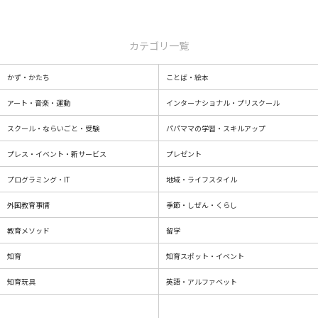
カテゴリ一覧
かず・かたち
ことば・絵本
アート・音楽・運動
インターナショナル・プリスクール
スクール・ならいごと・受験
パパママの学習・スキルアップ
プレス・イベント・新サービス
プレゼント
プログラミング・IT
地域・ライフスタイル
外国教育事情
季節・しぜん・くらし
教育メソッド
留学
知育
知育スポット・イベント
知育玩具
英語・アルファベット