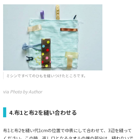
ミシンですべてのひもを縫いつけたところです。
via
Photo by Author
4.布1と布2を縫い合わせる
布1と布2を縫い代1cmの位置で中表にして合わせて、3辺を縫って
ください。この時、返し口となるタオルの端の部分は、縫わないで