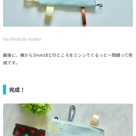
via
Photo by Author
最後に、端から3mmほどのところをミシンでぐるっと一周縫って完
成です。
完成！