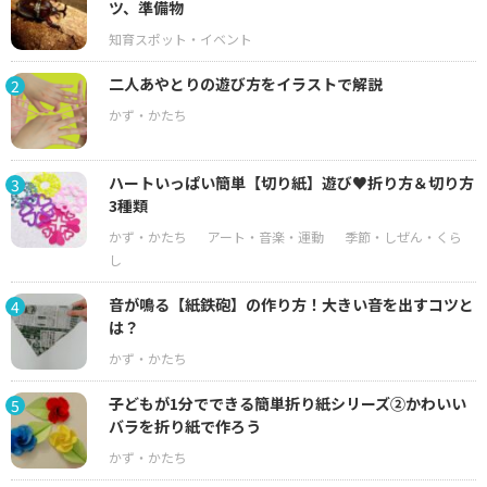
ツ、準備物
二人あやとりの遊び方をイラストで解説
2
ハートいっぱい簡単【切り紙】遊び♥折り方＆切り方
3
3種類
音が鳴る【紙鉄砲】の作り方！大きい音を出すコツと
4
は？
子どもが1分でできる簡単折り紙シリーズ②かわいい
5
バラを折り紙で作ろう