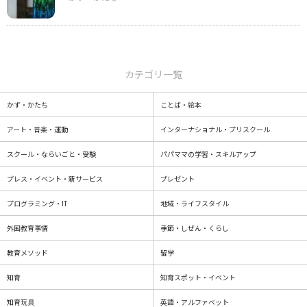
カテゴリ一覧
かず・かたち
ことば・絵本
アート・音楽・運動
インターナショナル・プリスクール
スクール・ならいごと・受験
パパママの学習・スキルアップ
プレス・イベント・新サービス
プレゼント
プログラミング・IT
地域・ライフスタイル
外国教育事情
季節・しぜん・くらし
教育メソッド
留学
知育
知育スポット・イベント
知育玩具
英語・アルファベット