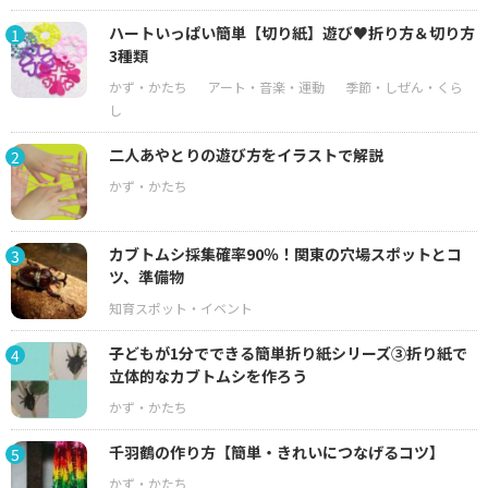
ハートいっぱい簡単【切り紙】遊び♥折り方＆切り方
1
3種類
二人あやとりの遊び方をイラストで解説
2
カブトムシ採集確率90％！関東の穴場スポットとコ
3
ツ、準備物
子どもが1分でできる簡単折り紙シリーズ③折り紙で
4
立体的なカブトムシを作ろう
千羽鶴の作り方【簡単・きれいにつなげるコツ】
5